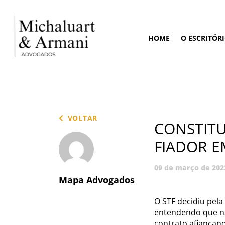
HOME
O ESCRITÓR
VOLTAR
CONSTITU
FIADOR 
09 de março de 202
Mapa Advogados
O STF decidiu pela
entendendo que não
contrato afiançand