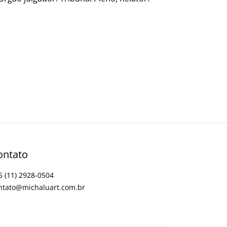
p
ontato
5 (11) 2928-0504
ntato@michaluart.com.br