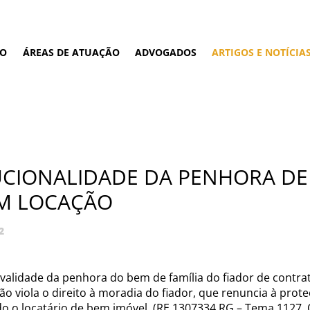
IO
ÁREAS DE ATUAÇÃO
ADVOGADOS
ARTIGOS E NOTÍCIA
CIONALIDADE DA PENHORA DE 
EM LOCAÇÃO
2
 validade da penhora do bem de família do fiador de contrat
 viola o direito à moradia do fiador, que renuncia à prot
o o locatário de bem imóvel (RE 1307334 RG – Tema 1127, Ó