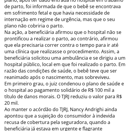
plano, após ter dado entrada no hospital em trabalho
de parto, foi informada de que o bebê se encontrava
em sofrimento fetal e que havia necessidade de
internação em regime de urgência, mas que o seu
plano não cobriria o parto.
Na ação, a beneficiária afirmou que o hospital não se
prontificou a realizar o parto, ao contrário, afirmou
que ela precisaria correr contra o tempo para ir até
uma clínica que realizasse o procedimento. Assim, a
beneficiária solicitou uma ambulância e se dirigiu a um
hospital público, local em que foi realizado o parto. Em
razão das condições de saúde, o bebê teve que ser
reanimado após o nascimento, mas sobreviveu.
Em primeiro grau, o juiz condenou o plano de saúde e
o hospital ao pagamento solidário de R$ 100 mil a
título de danos morais. O TJRJ reduziu o valor para R$
20 mil.
Ao manter o
acórdão
do TJRJ, Nancy Andrighi ainda
apontou que a sujeição do consumidor à indevida
recusa de cobertura pela seguradora, quando a
beneficiária já estava em urgente e flagrante